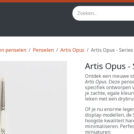
inity
Star Wars Legion
StarCraft TMG
Andere spel
en penselen
Penselen
Artis Opus
Artis Opus - Serie
Artis Opus -
Ontdek een nieuwe st
Artis Opus
. Deze pense
specifiek ontworpen 
je zachte, egale kleu
leken met een drybru
Of je nu enorme leger
display-modellen, de 
hoogste kwaliteit ha
minimaliseren. Perfec
miniaturen.