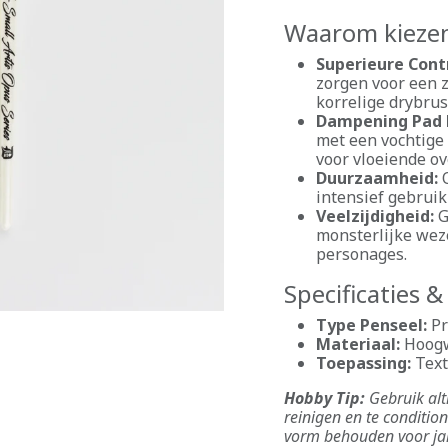
Waarom kiezen 
Superieure Cont
zorgen voor een z
korrelige drybrus
Dampening Pad 
met een vochtige
voor vloeiende o
Duurzaamheid:
O
intensief gebruik
Veelzijdigheid:
G
monsterlijke weze
personages.
Specificaties 
Type Penseel:
Pr
Materiaal:
Hoogwa
Toepassing:
Text
Hobby Tip:
Gebruik alt
reinigen en te conditio
vorm behouden voor jar