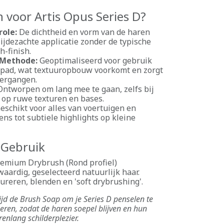
voor Artis Opus Series D?
role:
De dichtheid en vorm van de haren
ijdezachte applicatie zonder de typische
h-finish.
Methode:
Geoptimaliseerd voor gebruik
 pad, wat textuuropbouw voorkomt en zorgt
vergangen.
ntworpen om lang mee te gaan, zelfs bij
 op ruwe texturen en bases.
eschikt voor alles van voertuigen en
ns tot subtiele highlights op kleine
& Gebruik
emium Drybrush (Rond profiel)
ardig, geselecteerd natuurlijk haar.
ureren, blenden en 'soft drybrushing'.
ijd de Brush Soap om je Series D penselen te
neren, zodat de haren soepel blijven en hun
enlang schilderplezier.