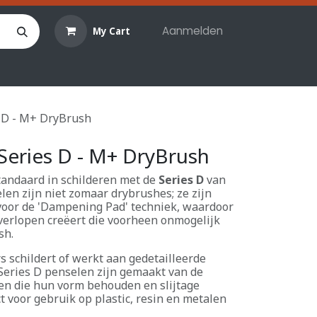
Aanmelden
My Cart
len
Hobby materialen
Reserveringen
Evenemente
s D - M+ DryBrush
 Series D - M+ DryBrush
andaard in schilderen met de
Series D
van
len zijn niet zomaar drybrushes; ze zijn
voor de 'Dampening Pad' techniek, waardoor
rverlopen creëert die voorheen onmogelijk
sh.
s schildert of werkt aan gedetailleerde
Series D penselen zijn gemaakt van de
ren die hun vorm behouden en slijtage
t voor gebruik op plastic, resin en metalen