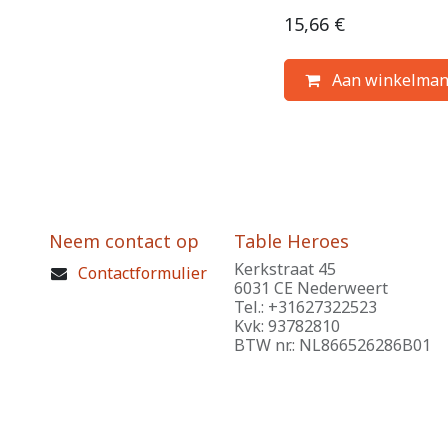
15,66
€
Aan winkelman
Neem contact op
Table Heroes
Kerkstraat 45
Contactformulier
6031 CE Nederweert
Tel.: +31627322523
Kvk: 93782810
BTW nr.: NL866526286B01