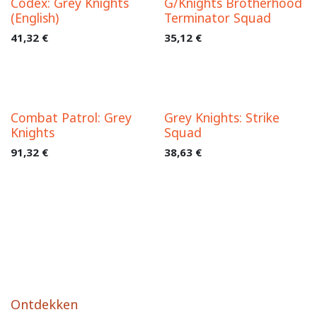
Codex: Grey Knights
G/Knights Brotherhood
(English)
Terminator Squad
41,32
€
35,12
€
Combat Patrol: Grey
Grey Knights: Strike
Knights
Squad
91,32
€
38,63
€
Ontdekken