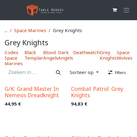
Overslaan naar inhoud
...
Space Marines
Grey Knights
Grey Knights
Codex
Black
Blood
Dark
Deathwatch
Grey
Space
Space
Templar
Angels
Angels
Knights
Wolves
Marines
Sorteer op
Filters
G/K: Grand Master In
Combat Patrol: Grey
Nemesis Dreadknight
Knights
44,95
€
94,83
€