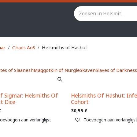
inity
Star Wars Legion
StarCraft TMG
Andere spel
mar
Chaos AoS
Helsmiths of Hashut
tes of Slaanesh
Maggotkin of Nurgle
Skaven
Slaves of Darkness
f Sigmar: Helsmiths Of
Helsmiths Of Hashut: Infe
t Dice
Cohort
€
30,55
€
oevoegen aan verlanglijst
Toevoegen aan verlanglijs