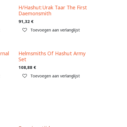
H/Hashut:Urak Taar The First
Daemonsmith
91,32
€
t
Toevoegen aan verlanglijst
rnal
Helmsmiths Of Hashut Army
Set
108,88
€
t
Toevoegen aan verlanglijst