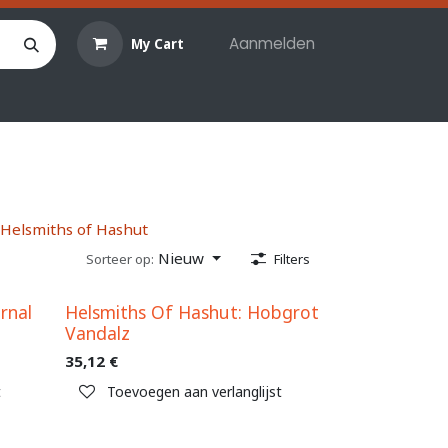
Aanmelden
My Cart
len
Hobby materialen
Reserveringen
Evenemente
Helsmiths of Hashut
Nieuw
Sorteer op:
Filters
rnal
Helsmiths Of Hashut: Hobgrot
Vandalz
35,12
€
t
Toevoegen aan verlanglijst