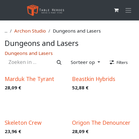
Overslaan naar inhoud
...
Archon Studio
Dungeons and Lasers
Dungeons and Lasers
Dungeons and Lasers
Sorteer op
Filters
Marduk The Tyrant
Beastkin Hybrids
28,09
€
52,88
€
Skeleton Crew
Origon The Denouncer
23,96
€
28,09
€