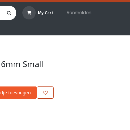
Aanmelden
My Cart
len
Hobby materialen
Reserveringen
Evenemente
 6mm Small
dje toevoegen