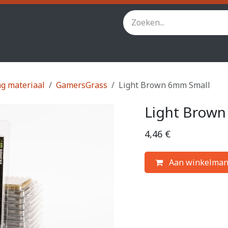
inity
Star Wars Legion
StarCraft TMG
Andere spel
g materiaal
GamersGrass
Light Brown 6mm Small
Light Brown
4,46
€
Aan winkelman