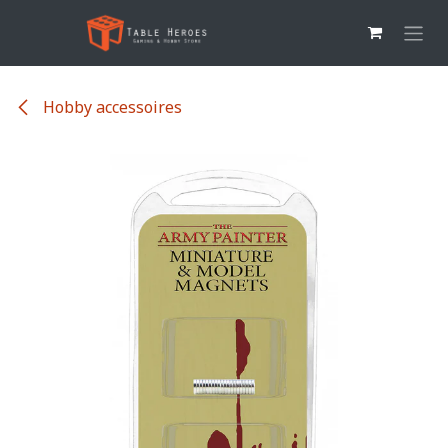
Overslaan naar inhoud
Hobby accessoires