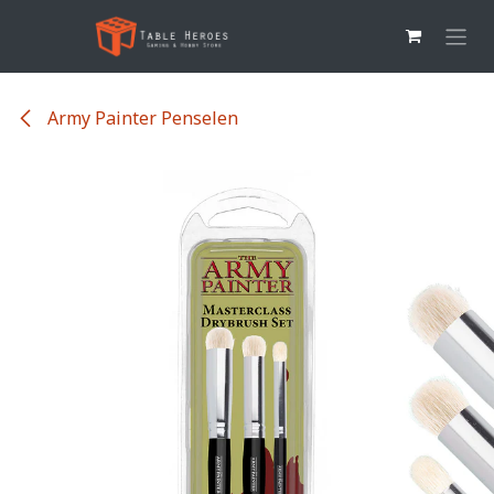
Overslaan naar inhoud
Army Painter Penselen