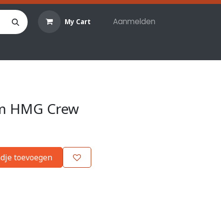
Aanmelden
My Cart
len
Hobby materialen
Reserveringen
Evenemente
im HMG Crew
dje toevoegen