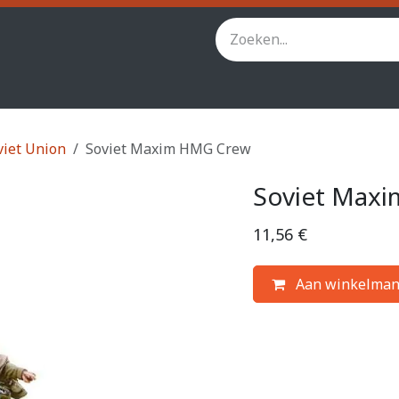
inity
Star Wars Legion
StarCraft TMG
Andere spel
viet Union
Soviet Maxim HMG Crew
Soviet Max
11,56
€
Aan winkelman