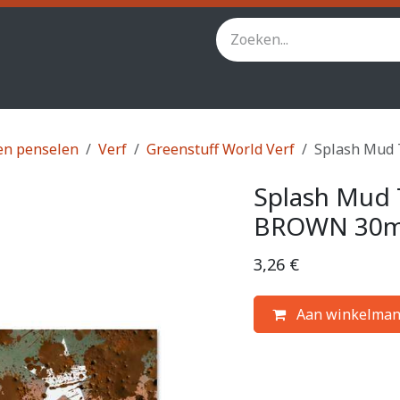
inity
Star Wars Legion
StarCraft TMG
Andere spel
en penselen
Verf
Greenstuff World Verf
Splash Mud
Splash Mud 
BROWN 30m
3,26
€
Aan winkelman