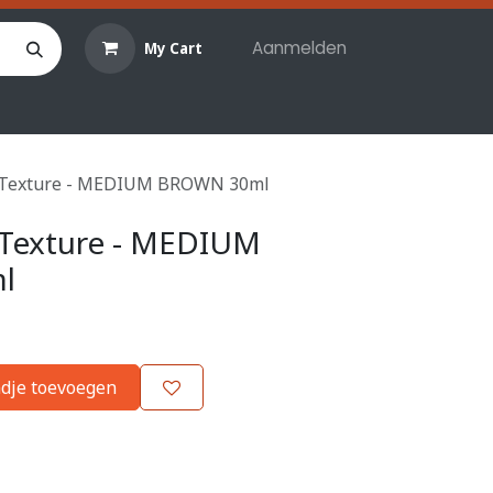
Aanmelden
My Cart
len
Hobby materialen
Reserveringen
Evenemente
 Texture - MEDIUM BROWN 30ml
Texture - MEDIUM
l
dje toevoegen