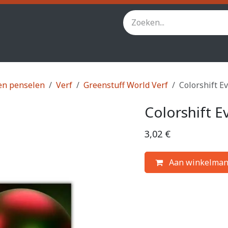
inity
Star Wars Legion
StarCraft TMG
Andere spel
en penselen
Verf
Greenstuff World Verf
Colorshift Ev
Colorshift Ev
3,02
€
Aan winkelman