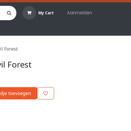
Aanmelden
My Cart
len
Hobby materialen
Reserveringen
Evenemente
il Forest
il Forest
dje toevoegen