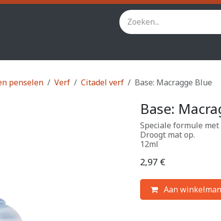
inity
Star Wars Legion
StarCraft TMG
Andere spel
en penselen
Verf
Citadel verf
Base: Macragge Blue
Base: Macra
Speciale formule met 
Droogt mat op.
12ml
2,97
€
Aan winkelman