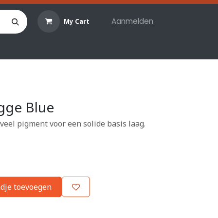
Aanmelden
My Cart
len
Hobby materialen
Reserveringen
Evenemente
gge Blue
veel pigment voor een solide basis laag.
dje toevoegen