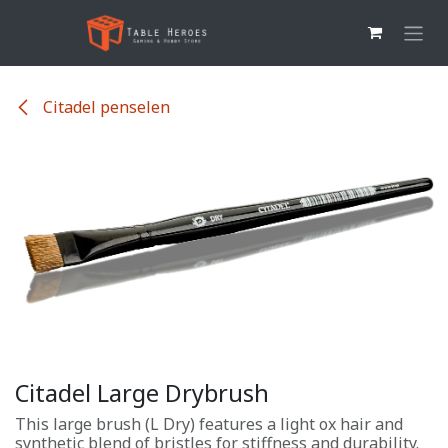
Overslaan naar inhoud
Citadel penselen
Citadel Large Drybrush
This large brush (L Dry) features a light ox hair and
synthetic blend of bristles for stiffness and durability.