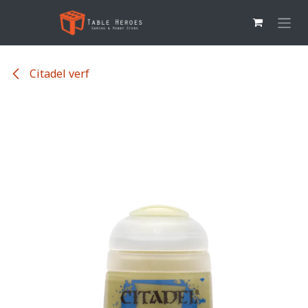
Overslaan naar inhoud
Citadel verf