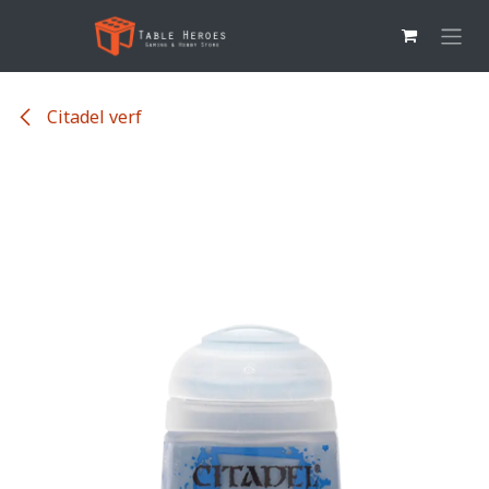
Overslaan naar inhoud
Citadel verf