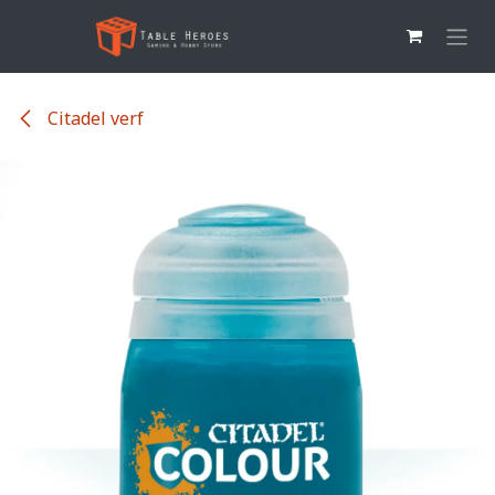
Overslaan naar inhoud
Citadel verf