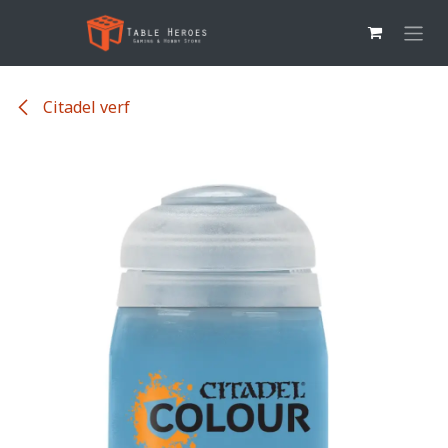
Overslaan naar inhoud
Citadel verf