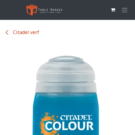
Overslaan naar inhoud
Citadel verf