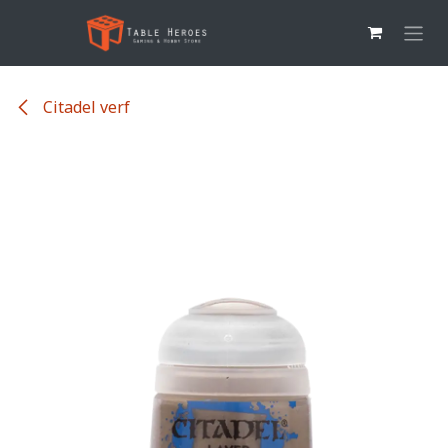
Overslaan naar inhoud
Citadel verf