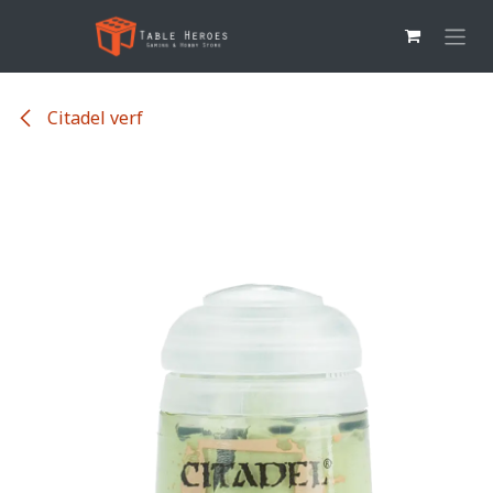
Overslaan naar inhoud
Citadel verf