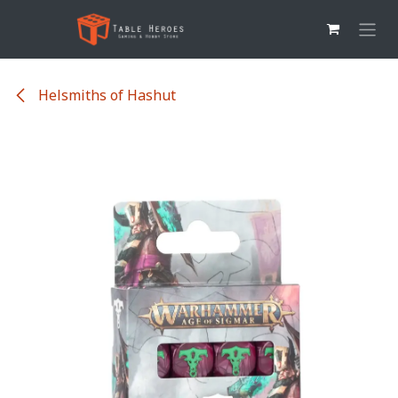
Overslaan naar inhoud
Helsmiths of Hashut