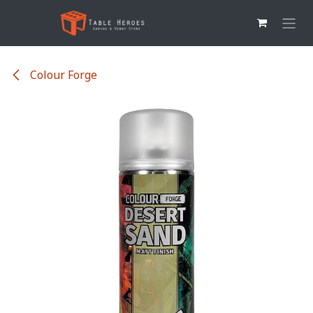
Overslaan naar inhoud
Colour Forge