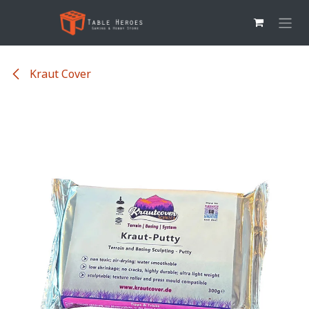
Overslaan naar inhoud
Kraut Cover