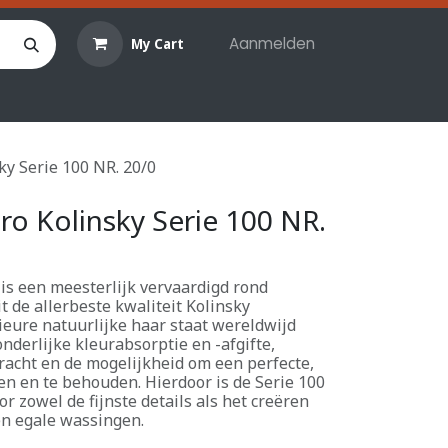
Aanmelden
My Cart
len
Hobby materialen
Reserveringen
Evenemente
y Serie 100 NR. 20/0
o Kolinsky Serie 100 NR.
 is een meesterlijk vervaardigd rond
t de allerbeste kwaliteit Kolinsky
ieure natuurlijke haar staat wereldwijd
nderlijke kleurabsorptie en -afgifte,
cht en de mogelijkheid om een ​​perfecte,
n en te behouden. Hierdoor is de Serie 100
r zowel de fijnste details als het creëren
en egale wassingen.