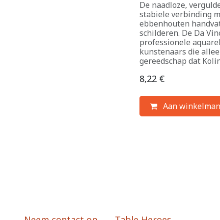
De naadloze, verguld
stabiele verbinding m
ebbenhouten handvat, 
schilderen. De Da Vin
professionele aquarel
kunstenaars die alle
gereedschap dat Kolin
8,22
€
Aan winkelman
Neem contact op
Table Heroes