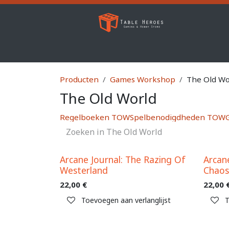
Overslaan naar inhoud
Warhammer 40K
Age of Sigmar
Inf
Producten
Games Workshop
The Old Wo
The Old World
Regelboeken TOW
Spelbenodigdheden TOW
Arcane Journal: The Razing Of
Arcan
Westerland
Chao
22,00
€
22,00
Toevoegen aan verlanglijst
T