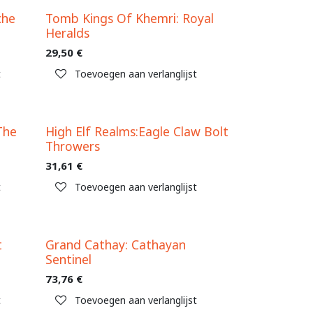
che
Tomb Kings Of Khemri: Royal
Heralds
29,50
€
t
Toevoegen aan verlanglijst
The
High Elf Realms:Eagle Claw Bolt
Throwers
31,61
€
t
Toevoegen aan verlanglijst
t
Grand Cathay: Cathayan
Sentinel
73,76
€
t
Toevoegen aan verlanglijst