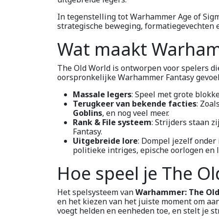
In tegenstelling tot Warhammer Age of Sig
strategische beweging, formatiegevechten e
Wat maakt Warhamm
The Old World is ontworpen voor spelers die
oorspronkelijke Warhammer Fantasy gevoel
Massale legers
: Speel met grote blokk
Terugkeer van bekende facties
: Zoal
Goblins
, en nog veel meer.
Rank & File systeem
: Strijders staan 
Fantasy.
Uitgebreide lore
: Dompel jezelf onder
politieke intriges, epische oorlogen en
Hoe speel je The Ol
Het spelsysteem van
Warhammer: The Old
en het kiezen van het juiste moment om aan 
voegt helden en eenheden toe, en stelt je st