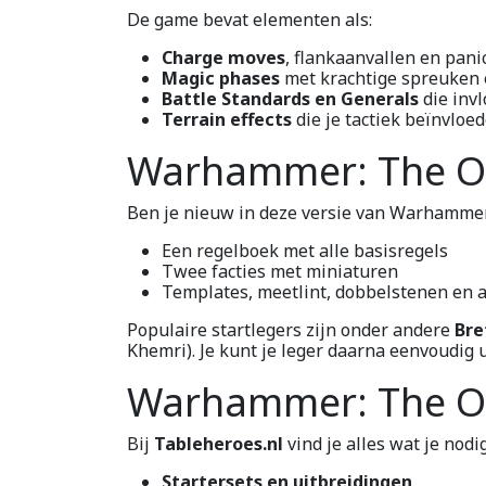
De game bevat elementen als:
Charge moves
, flankaanvallen en pani
Magic phases
met krachtige spreuken
Battle Standards en Generals
die invl
Terrain effects
die je tactiek beïnvloe
Warhammer: The Old
Ben je nieuw in deze versie van Warhamme
Een regelboek met alle basisregels
Twee facties met miniaturen
Templates, meetlint, dobbelstenen en a
Populaire startlegers zijn onder andere
Bre
Khemri). Je kunt je leger daarna eenvoudi
Warhammer: The Old
Bij
Tableheroes.nl
vind je alles wat je nod
Startersets en uitbreidingen