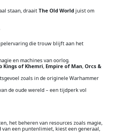
al staan, draait
The Old World
juist om
?
elervaring die trouw blijft aan het
magie en machines van oorlog.
 Kings of Khemri
,
Empire of Man
,
Orcs &
echtsgevoel zoals in de originele Warhammer
van de oude wereld – een tijdperk vol
ten, het beheren van resources zoals magie,
d van een puntenlimiet, kiest een generaal,