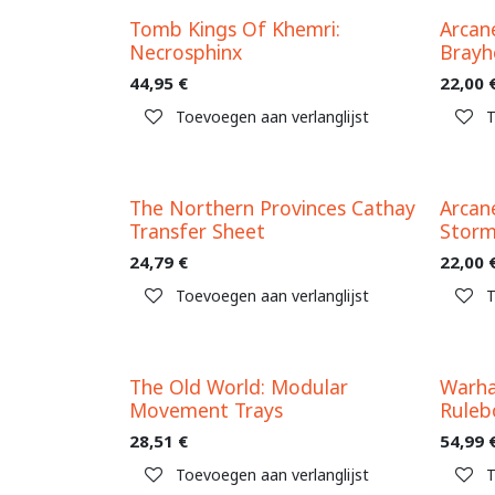
Tomb Kings Of Khemri:
Arcan
Necrosphinx
Brayh
44,95
€
22,00
Toevoegen aan verlanglijst
T
The Northern Provinces Cathay
Arcan
Transfer Sheet
Stor
24,79
€
22,00
Toevoegen aan verlanglijst
T
The Old World: Modular
Warha
Movement Trays
Ruleb
28,51
€
54,99
Toevoegen aan verlanglijst
T