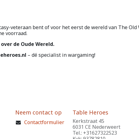
y-veteraan bent of voor het eerst de wereld van The Old W
me voorraad.
rs over de Oude Wereld.
eheroes.nl
– dé specialist in wargaming!
Neem contact op
Table Heroes
Kerkstraat 45
Contactformulier
6031 CE Nederweert
Tel.: +31627322523
Kvk: 93782810