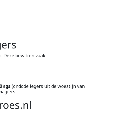
gers
. Deze bevatten vaak:
ings
(ondode legers uit de woestijn van
magiërs.
roes.nl