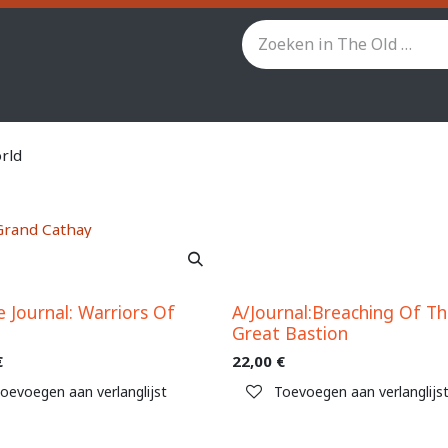
inity
Star Wars Legion
StarCraft TMG
Andere spel
rld
Grand Cathay
Uitverkocht
e Journal: Warriors Of
A/Journal:Breaching Of T
s
Great Bastion
€
22,00
€
oevoegen aan verlanglijst
Toevoegen aan verlanglijs