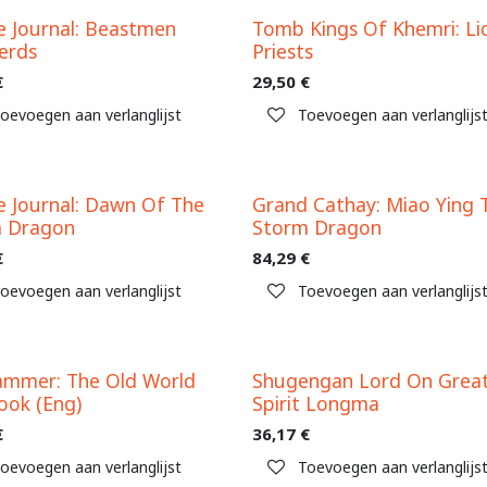
e Journal: Beastmen
Tomb Kings Of Khemri: Li
erds
Priests
€
29,50
€
oevoegen aan verlanglijst
Toevoegen aan verlanglijs
e Journal: Dawn Of The
Grand Cathay: Miao Ying 
m Dragon
Storm Dragon
€
84,29
€
oevoegen aan verlanglijst
Toevoegen aan verlanglijs
mmer: The Old World
Shugengan Lord On Grea
ook (Eng)
Spirit Longma
€
36,17
€
oevoegen aan verlanglijst
Toevoegen aan verlanglijs