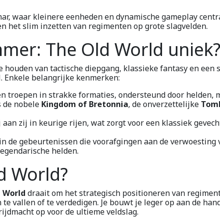
mar, waar kleinere eenheden en dynamische gameplay centra
n het slim inzetten van regimenten op grote slagvelden.
er: The Old World uniek
 houden van tactische diepgang, klassieke fantasy en een sp
. Enkele belangrijke kenmerken:
en troepen in strakke formaties, ondersteund door helden, 
s de nobele
Kingdom of Bretonnia
, de onverzettelijke
Tomb
zij aan zij in keurige rijen, wat zorgt voor een klassiek gev
 in de gebeurtenissen die voorafgingen aan de verwoesting 
 legendarische helden.
d World?
 World
draait om het strategisch positioneren van regimen
te vallen of te verdedigen. Je bouwt je leger op aan de han
rijdmacht op voor de ultieme veldslag.