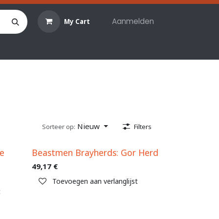
Aanmelden
My Cart
len
Hobby materialen
Reserveringen
Evenemente
Nieuw
Sorteer op:
Filters
he
Beastmen Brayherds: Gor Herd
49,17
€
Toevoegen aan verlanglijst
t