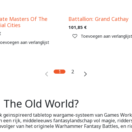
ate Masters Of The
Battallion: Grand Cathay
ial Cities
101,85
€
€
Toevoegen aan verlanglijs
oevoegen aan verlanglijst
1
2
 The Old World?
ek geïnspireerd tabletop wargame-systeem van Games Works
 een rijk, middeleeuws fantasylandschap vol magie, ridders
pvolger van het originele Warhammer Fantasy Battles, en ri