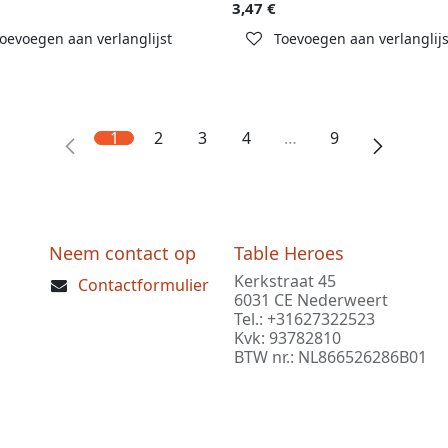
3,47
€
oevoegen aan verlanglijst
Toevoegen aan verlanglijs
1
2
3
4
…
9
Neem contact op
Table Heroes
Kerkstraat 45
Contactformulier
6031 CE Nederweert
Tel.: +31627322523
Kvk: 93782810
BTW nr.: NL866526286B01