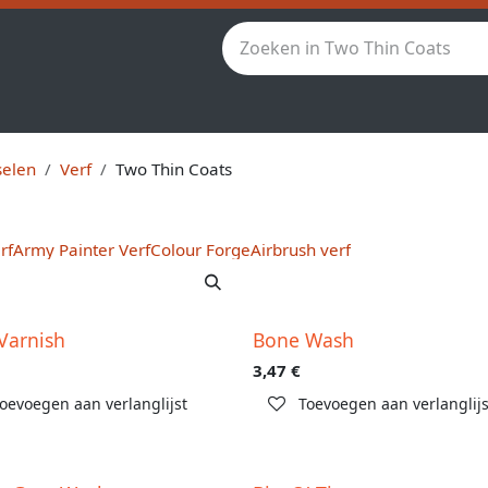
Star Wars Legion
StarCraft TMG
Andere spellen
Ho
selen
Verf
Two Thin Coats
rf
Army Painter Verf
Colour Forge
Airbrush verf
 Varnish
Bone Wash
3,47
€
oevoegen aan verlanglijst
Toevoegen aan verlanglijs