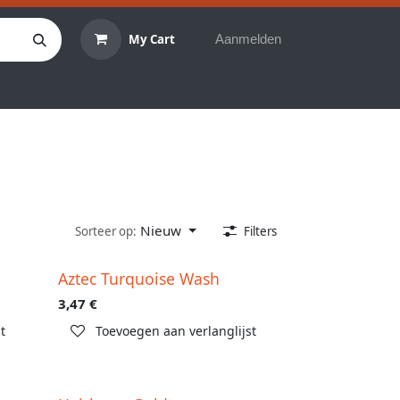
My Cart
Aanmelden
bby materialen
Reserveringen
Evenementen
Nieuw
Sorteer op:
Filters
Aztec Turquoise Wash
3,47
€
t
Toevoegen aan verlanglijst