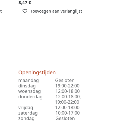
3,47
€
t
Toevoegen aan verlanglijst
Openingstijden
maandag
​Gesloten
dinsdag
​19:00-22:00
woensdag
​12:00-18:00
donderdag
​12:00-18:00,
​19:00-22:00
vrijdag
​12:00-18:00
zaterdag
​10:00-17:00
zondag
​Gesloten