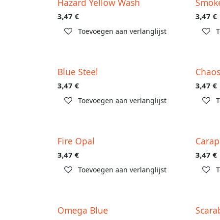
Hazard Yellow Wash
Smok
3,47
€
3,47
€
Toevoegen aan verlanglijst
T
Blue Steel
Chaos
3,47
€
3,47
€
Toevoegen aan verlanglijst
T
Fire Opal
Carap
3,47
€
3,47
€
Toevoegen aan verlanglijst
T
Omega Blue
Scara