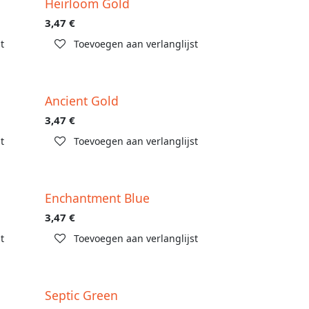
Heirloom Gold
3,47
€
t
Toevoegen aan verlanglijst
Ancient Gold
3,47
€
t
Toevoegen aan verlanglijst
Enchantment Blue
3,47
€
t
Toevoegen aan verlanglijst
Septic Green