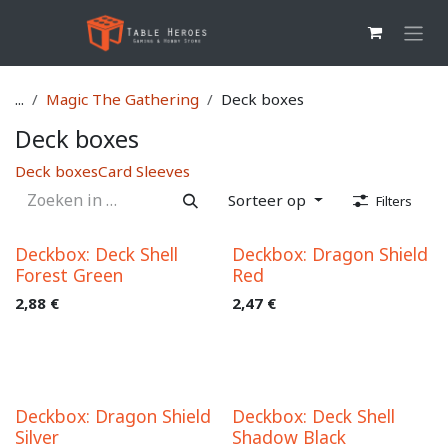
Overslaan naar inhoud
...
Magic The Gathering
Deck boxes
Deck boxes
Deck boxes
Card Sleeves
Sorteer op
Filters
Deckbox: Deck Shell
Deckbox: Dragon Shield
Forest Green
Red
2,88
€
2,47
€
Deckbox: Dragon Shield
Deckbox: Deck Shell
Silver
Shadow Black