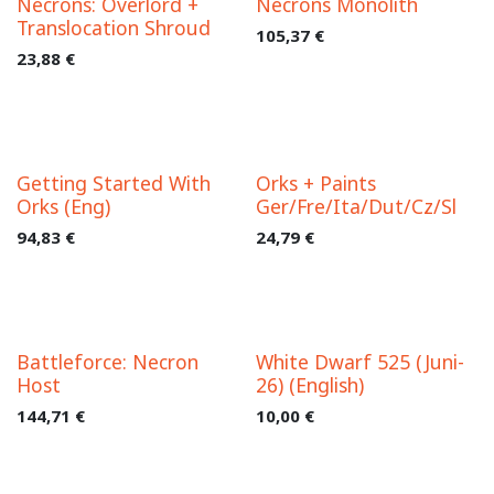
Necrons: Overlord +
Necrons Monolith
Translocation Shroud
105,37
€
23,88
€
Getting Started With
Orks + Paints
Orks (Eng)
Ger/Fre/Ita/Dut/Cz/Sl
94,83
€
24,79
€
Battleforce: Necron
White Dwarf 525 (Juni-
Host
26) (English)
144,71
€
10,00
€