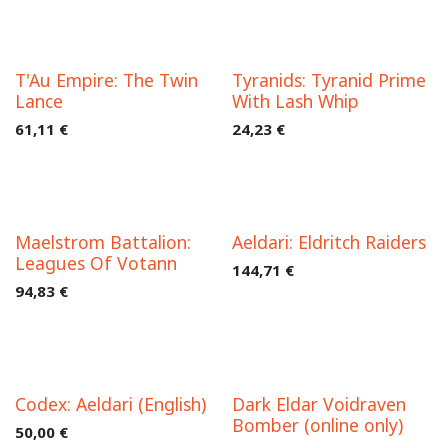
T'Au Empire: The Twin
Tyranids: Tyranid Prime
Lance
With Lash Whip
61,11
€
24,23
€
Maelstrom Battalion:
Aeldari: Eldritch Raiders
Leagues Of Votann
144,71
€
94,83
€
Codex: Aeldari (English)
Dark Eldar Voidraven
Bomber (online only)
50,00
€