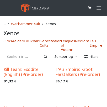
Overslaan naar inhoud
...
Warhammer 40k
Xenos
Xenos
Orks
Aeldari
Drukhari
Genestealer
Leagues
Necrons
Tau
Ty
Cults
of
Empire
Votann
Sorteer op
Filters
Kill Team: Exodite
T'Au Empire: Kroot
(English) (Pre-order)
Farstalkers (Pre-order)
91,32
€
36,17
€