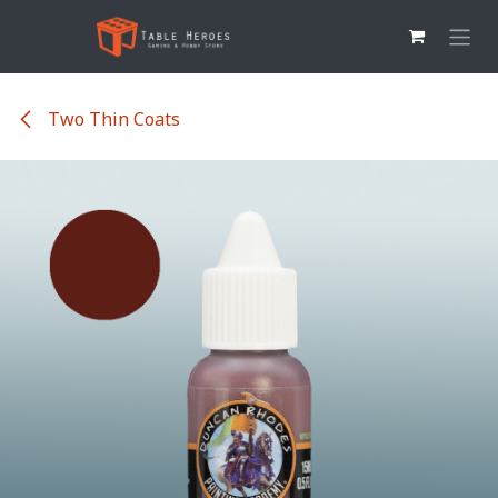
Overslaan naar inhoud
Two Thin Coats