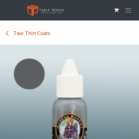
Overslaan naar inhoud
Two Thin Coats