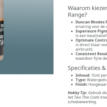
Waarom kiezen
Range?
Duncan Rhodes 
ervaring voor de 
Superieure Pigm
is een kwalitatief
Optimale Contro
is direct klaar vo
airbrush).
Consistent Resu
waardoor fijne de
Specificaties 
Inhoud:
15ml per 
Type:
Watergedrag
Finish:
Hoogwaard
Hobby Tip:
Gebruik dez
het Two Thin Coats tria
schaduwwerking.