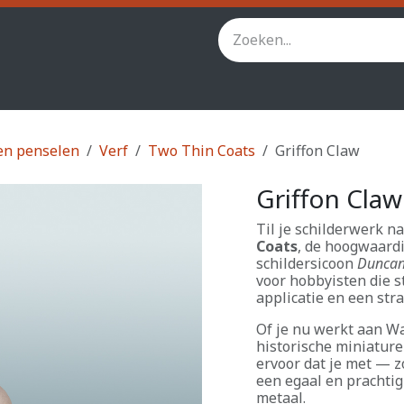
inity
Star Wars Legion
StarCraft TMG
Andere spel
en penselen
Verf
Two Thin Coats
Griffon Claw
Griffon Claw
Til je schilderwerk n
Coats
, de hoogwaardi
schildersicoon
Duncan
voor hobbyisten die s
applicatie en een stra
Of je nu werkt aan 
historische miniatur
ervoor dat je met — 
een egaal en prachtig 
metaal.