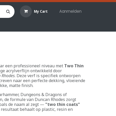
Aanmelden
My Cart
len
Hobby materialen
Reserveringen
Evenemente
aar een professioneel niveau met
Two Thin
ge acrylverflijn ontwikkeld door
 Rhodes
. Deze verf is specifiek ontworpen
treven naar een perfecte dekking, vloeiende
kke, matte finish.
Warhammer, Dungeons & Dragons of
en, de formule van Duncan Rhodes zorgt
zoals de naam al zegt —
"two thin coats"
resultaat behaalt op plastic, resin en