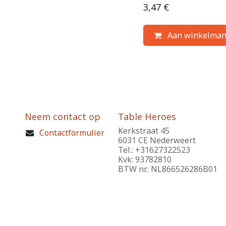
3,47
€
Aan winkelman
Neem contact op
Table Heroes
Kerkstraat 45
Contactformulier
6031 CE Nederweert
Tel.: +31627322523
Kvk: 93782810
BTW nr.: NL866526286B01