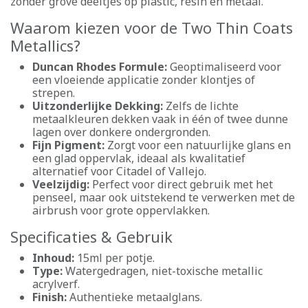
zonder grove deeltjes op plastic, resin en metaal.
Waarom kiezen voor de Two Thin Coats
Metallics?
Duncan Rhodes Formule:
Geoptimaliseerd voor
een vloeiende applicatie zonder klontjes of
strepen.
Uitzonderlijke Dekking:
Zelfs de lichte
metaalkleuren dekken vaak in één of twee dunne
lagen over donkere ondergronden.
Fijn Pigment:
Zorgt voor een natuurlijke glans en
een glad oppervlak, ideaal als kwalitatief
alternatief voor Citadel of Vallejo.
Veelzijdig:
Perfect voor direct gebruik met het
penseel, maar ook uitstekend te verwerken met de
airbrush voor grote oppervlakken.
Specificaties & Gebruik
Inhoud:
15ml per potje.
Type:
Watergedragen, niet-toxische metallic
acrylverf.
Finish:
Authentieke metaalglans.