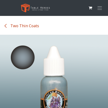
Overslaan naar inhoud
Two Thin Coats